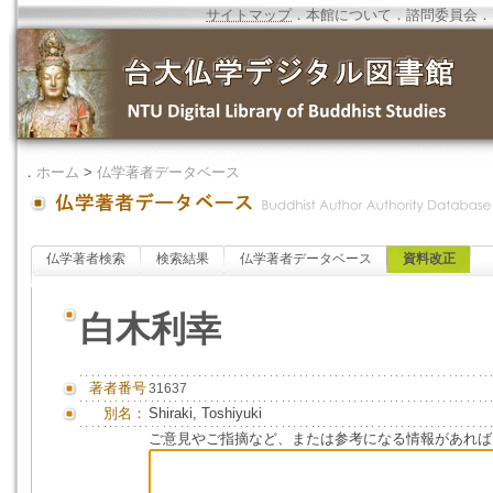
サイトマップ
．
本館について
．
諮問委員会
．
．
ホーム
>
仏学著者データベース
仏学著者検索
検索結果
仏学著者データベース
資料改正
白木利幸
著者番号
31637
別名：
Shiraki, Toshiyuki
ご意見やご指摘など、または参考になる情報があれば