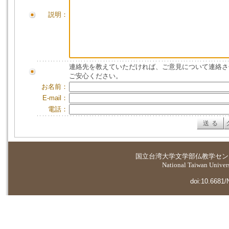
説明：
連絡先を教えていただければ、ご意見について連絡さ
ご安心ください。
お名前：
E-mail：
電話：
国立台湾大学
文学部仏教学セン
National Taiwan Universi
doi:10.6681