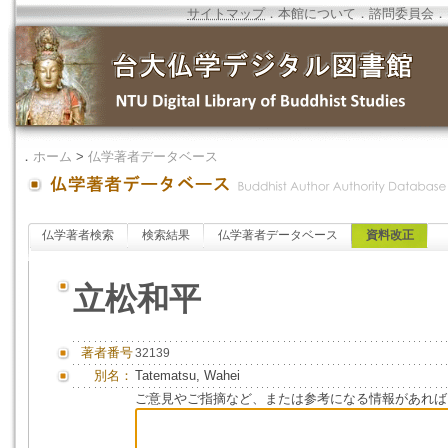
サイトマップ
．
本館について
．
諮問委員会
．
．
ホーム
>
仏学著者データベース
仏学著者検索
検索結果
仏学著者データベース
資料改正
立松和平
著者番号
32139
別名：
Tatematsu, Wahei
ご意見やご指摘など、または参考になる情報があれば