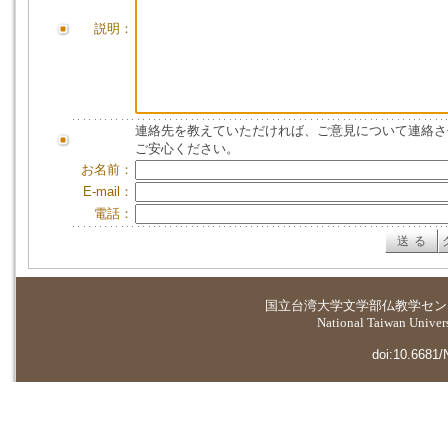
説明：
連絡先を教えていただければ、ご意見について連絡さ
ご安心ください。
お名前：
E-mail：
電話：
国立台湾大学
文学部仏教学セン
National Taiwan Universi
doi:10.6681