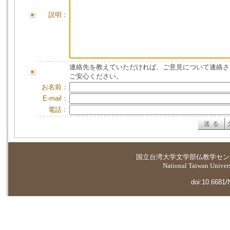
説明：
連絡先を教えていただければ、ご意見について連絡さ
ご安心ください。
お名前：
E-mail：
電話：
国立台湾大学
文学部仏教学セン
National Taiwan Universi
doi:10.6681