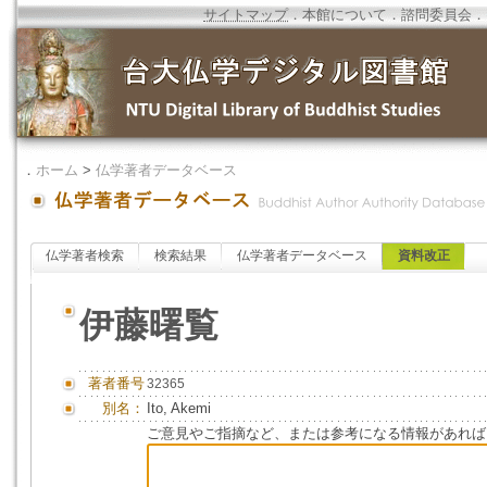
サイトマップ
．
本館について
．
諮問委員会
．
．
ホーム
>
仏学著者データベース
仏学著者検索
検索結果
仏学著者データベース
資料改正
伊藤曙覧
著者番号
32365
別名：
Ito, Akemi
ご意見やご指摘など、または参考になる情報があれば