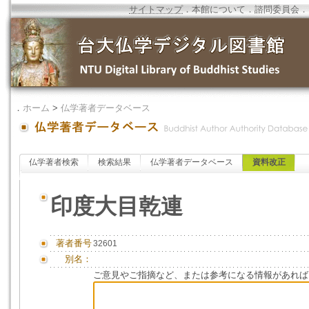
サイトマップ
．
本館について
．
諮問委員会
．
．
ホーム
>
仏学著者データベース
仏学著者検索
検索結果
仏学著者データベース
資料改正
印度大目乾連
著者番号
32601
別名：
ご意見やご指摘など、または参考になる情報があれば