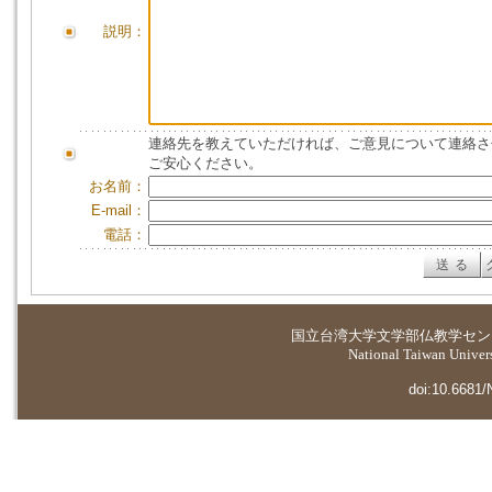
説明：
連絡先を教えていただければ、ご意見について連絡さ
ご安心ください。
お名前：
E-mail：
電話：
国立台湾大学
文学部仏教学セン
National Taiwan Universi
doi:10.6681