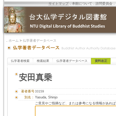
サイトマップ
．
本館について
．
諮問委員会
．
．
ホーム
>
仏学著者データベース
仏学著者検索
検索結果
仏学著者データベース
資料改正
安田真乗
著者番号
33159
別名：
Yasuda, Shinjo
ご意見やご指摘など、または参考になる情報があれば