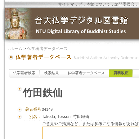
サイトマップ
．
本館について
．
諮問委員会
．
．
ホーム
>
仏学著者データベース
仏学著者検索
検索結果
仏学著者データベース
資料改正
竹田鉄仙
著者番号
34149
別名：
Takeda, Tessen=竹田鐵仙
ご意見やご指摘など、または参考になる情報があれば