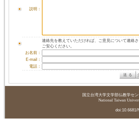
説明：
連絡先を教えていただければ、ご意見について連絡さ
ご安心ください。
お名前：
E-mail：
電話：
国立台湾大学
文学部仏教学セン
National Taiwan Universi
doi:10.6681