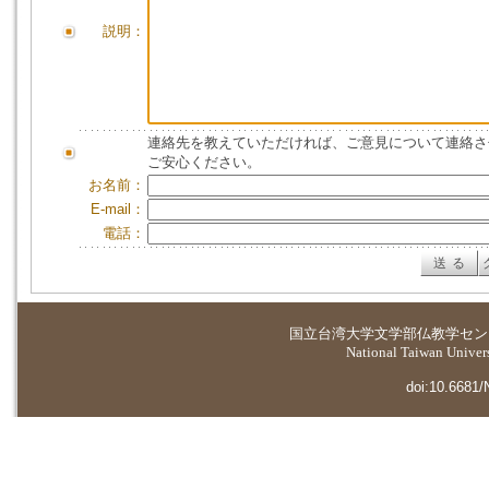
説明：
連絡先を教えていただければ、ご意見について連絡さ
ご安心ください。
お名前：
E-mail：
電話：
国立台湾大学
文学部仏教学セン
National Taiwan Universi
doi:10.6681