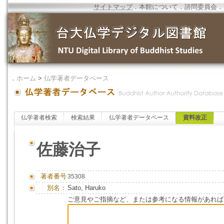
サイトマップ
．
本館について
．
諮問委員会
．
．
ホーム
>
仏学著者データベース
仏学著者検索
検索結果
仏学著者データベース
資料改正
佐藤治子
著者番号
35308
別名：
Sato, Haruko
ご意見やご指摘など、または参考になる情報があれば