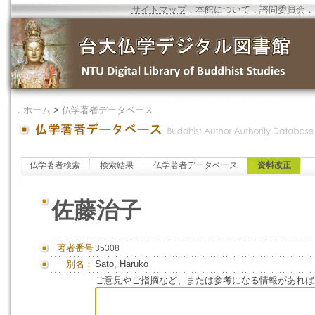
サイトマップ
．
本館について
．
諮問委員会
．
．
ホーム
>
仏学著者データベース
仏学著者検索
検索結果
仏学著者データベース
資料改正
佐藤治子
著者番号
35308
別名：
Sato, Haruko
ご意見やご指摘など、または参考になる情報があれば