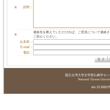
説明：
連絡先を教えていただければ、ご意見について連絡さ
ご安心ください。
お名前：
E-mail：
電話：
国立台湾大学
文学部仏教学セン
National Taiwan Universi
doi:10.6681