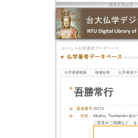
サイトマップ
．
．
ホーム
>
仏学著者データベース
仏学著者検索
検索結果
仏学著者デ
吾勝常行
著者番号
35578
別名：
Akatsu, Tsuneyuki
ご意見やご指摘など、ま