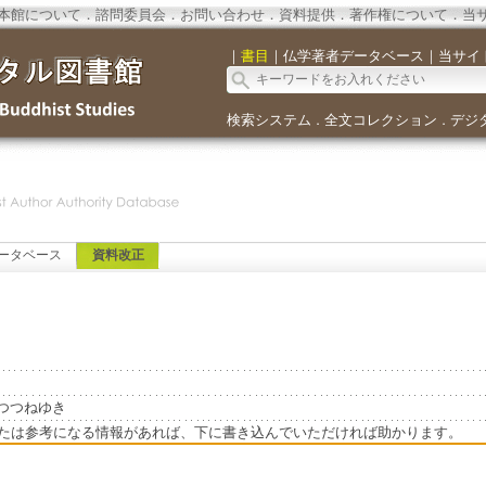
本館について
．
諮問委員会
．
お問い合わせ
．
資料提供
．
著作権について
．
当
｜
書目
｜
仏学著者データベース
｜
当サイ
検索システム
全文コレクション
デジ
．
．
ータベース
資料改正
=あかつつねゆき
たは参考になる情報があれば、下に書き込んでいただければ助かります。