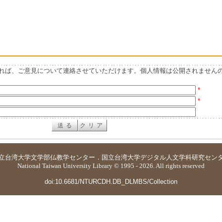
れば、ご意見について連絡させていただけます。個人情報は公開されません
*
*
立台湾大学
文学部仏教学センター
．
国立台湾大学デジタル人文学科研究セン
National Taiwan University Library © 1995 - 2026. All rights reserved
doi:10.6681/NTURCDH.DB_DLMBS/Collection