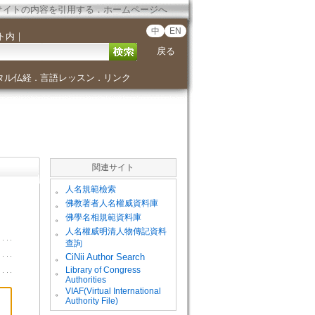
サイトの内容を引用する
．
ホームページへ
中
EN
ト内
｜
戻る
タル仏経
言語レッスン
リンク
．
．
関連サイト
。
人名規範檢索
。
佛教著者人名權威資料庫
。
佛學名相規範資料庫
。
人名權威明清人物傳記資料
查詢
。
CiNii Author Search
Library of Congress
。
Authorities
VIAF(Virtual International
。
Authority File)