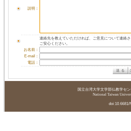
説明：
連絡先を教えていただければ、ご意見について連絡さ
ご安心ください。
お名前：
E-mail：
電話：
国立台湾大学
文学部仏教学セン
National Taiwan Universi
doi:10.6681