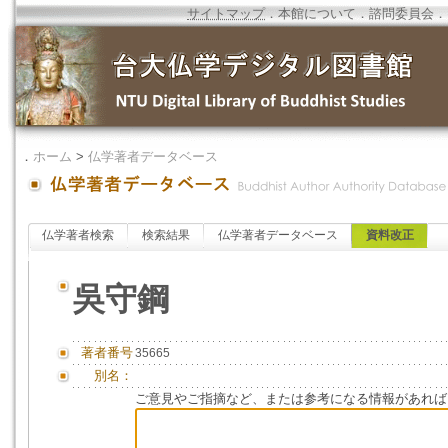
サイトマップ
．
本館について
．
諮問委員会
．
．
ホーム
>
仏学著者データベース
仏学著者検索
検索結果
仏学著者データベース
資料改正
吳守鋼
著者番号
35665
別名：
ご意見やご指摘など、または参考になる情報があれば