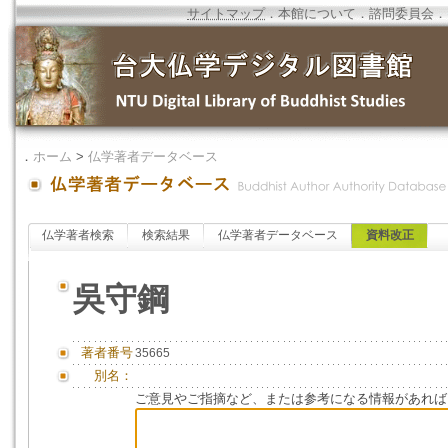
サイトマップ
．
本館について
．
諮問委員会
．
．
ホーム
>
仏学著者データベース
仏学著者検索
検索結果
仏学著者データベース
資料改正
吳守鋼
著者番号
35665
別名：
ご意見やご指摘など、または参考になる情報があれば