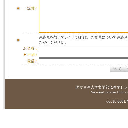
説明：
連絡先を教えていただければ、ご意見について連絡さ
ご安心ください。
お名前：
E-mail：
電話：
国立台湾大学
文学部仏教学セン
National Taiwan Universi
doi:10.6681