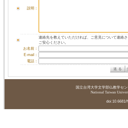
説明：
連絡先を教えていただければ、ご意見について連絡さ
ご安心ください。
お名前：
E-mail：
電話：
国立台湾大学
文学部仏教学セン
National Taiwan Universi
doi:10.6681