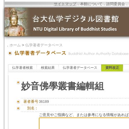
サイトマップ
．
本館について
．
諮問委員会
．
．
ホーム
>
仏学著者データベース
仏学著者検索
検索結果
仏学著者データベース
資料改正
妙音佛學叢書編輯組
著者番号
36189
別名：
ご意見やご指摘など、または参考になる情報があれば