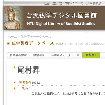
サイトマップ
．
本館について
．
諮問委員会
．
．
ホーム
>
仏学著者データベース
仏学著者検索
検索結果
仏学著者データベース
資料改正
尾村昇
著者番号
36352
別名：
ご意見やご指摘など、または参考になる情報があれば