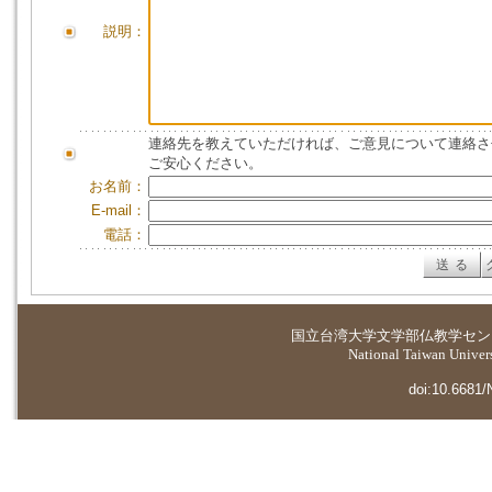
説明：
連絡先を教えていただければ、ご意見について連絡さ
ご安心ください。
お名前：
E-mail：
電話：
国立台湾大学
文学部仏教学セン
National Taiwan Universi
doi:10.6681