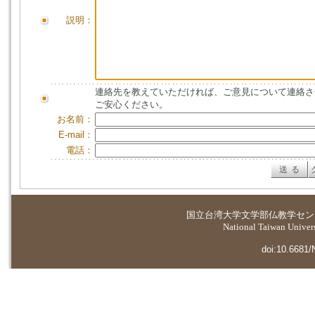
説明：
連絡先を教えていただければ、ご意見について連絡さ
ご安心ください。
お名前：
E-mail：
電話：
国立台湾大学
文学部仏教学セン
National Taiwan Universi
doi:10.6681