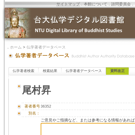
サイトマップ
．
本館について
．
諮問委員会
．
．
ホーム
>
仏学著者データベース
仏学著者検索
検索結果
仏学著者データベース
資料改正
尾村昇
著者番号
36352
別名：
ご意見やご指摘など、または参考になる情報があれば