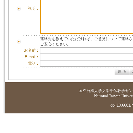
説明：
連絡先を教えていただければ、ご意見について連絡さ
ご安心ください。
お名前：
E-mail：
電話：
国立台湾大学
文学部仏教学セン
National Taiwan Universi
doi:10.6681