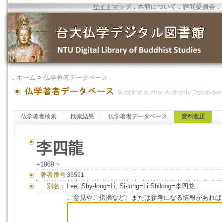
サイトマップ
．
本館について
．
諮問委員会
．
．
ホーム
>
仏学著者データベース
仏学著者検索
検索結果
仏学著者データベース
資料改正
李四龍
+1969 ~
著者番号
36591
別名：
Lee, Shy-long=Li, Si-long=Li Shilong=李四龙
ご意見やご指摘など、または参考になる情報があれば