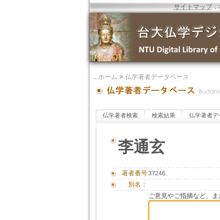
サイトマップ
．
．
ホーム
>
仏学著者データベース
仏学著者検索
検索結果
仏学著者デ
李通玄
著者番号
37246
別名：
ご意見やご指摘など、ま