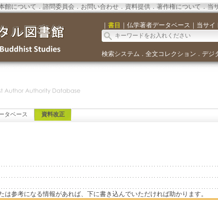
本館について
．
諮問委員会
．
お問い合わせ
．
資料提供
．
著作権について
．
当
｜
書目
｜
仏学著者データベース
｜
当サイ
検索システム
全文コレクション
デジ
．
．
ータベース
資料改正
たは参考になる情報があれば、下に書き込んでいただければ助かります。