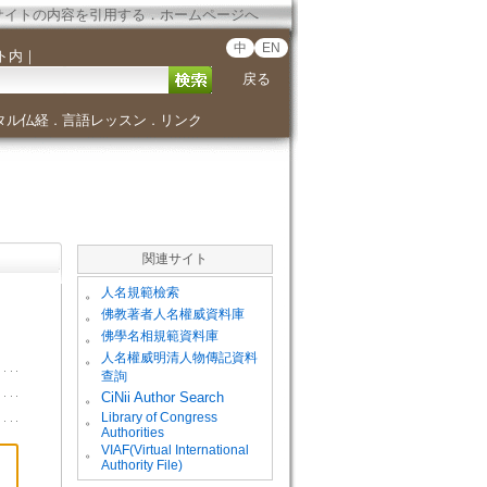
サイトの内容を引用する
．
ホームページへ
中
EN
ト内
｜
戻る
タル仏経
言語レッスン
リンク
．
．
関連サイト
。
人名規範檢索
。
佛教著者人名權威資料庫
。
佛學名相規範資料庫
。
人名權威明清人物傳記資料
查詢
。
CiNii Author Search
Library of Congress
。
Authorities
VIAF(Virtual International
。
Authority File)