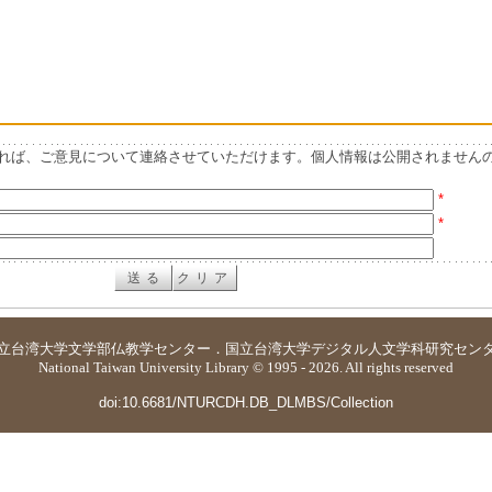
れば、ご意見について連絡させていただけます。個人情報は公開されません
*
*
立台湾大学
文学部仏教学センター
．
国立台湾大学デジタル人文学科研究セン
National Taiwan University Library © 1995 - 2026. All rights reserved
doi:10.6681/NTURCDH.DB_DLMBS/Collection