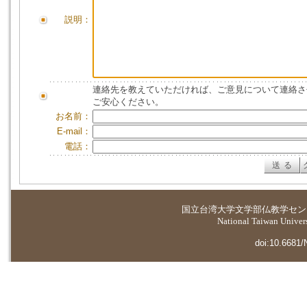
説明：
連絡先を教えていただければ、ご意見について連絡さ
ご安心ください。
お名前：
E-mail：
電話：
国立台湾大学
文学部仏教学セン
National Taiwan Universi
doi:10.6681