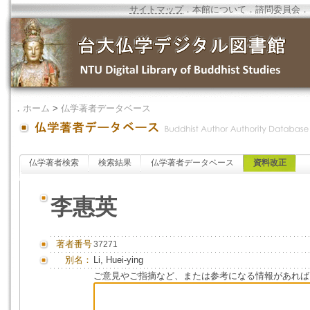
サイトマップ
．
本館について
．
諮問委員会
．
．
ホーム
>
仏学著者データベース
仏学著者検索
検索結果
仏学著者データベース
資料改正
李惠英
著者番号
37271
別名：
Li, Huei-ying
ご意見やご指摘など、または参考になる情報があれば