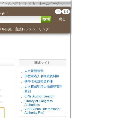
サイトの内容を引用する
．
ホームページへ
中
EN
ト内
｜
戻る
タル仏経
言語レッスン
リンク
．
．
関連サイト
。
人名規範檢索
。
佛教著者人名權威資料庫
。
佛學名相規範資料庫
。
人名權威明清人物傳記資料
查詢
。
CiNii Author Search
Library of Congress
。
Authorities
VIAF(Virtual International
。
Authority File)