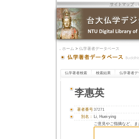
サイトマップ
．
．
ホーム
>
仏学著者データベース
仏学著者検索
検索結果
仏学著者デ
李惠英
著者番号
37271
別名：
Li, Huei-ying
ご意見やご指摘など、ま