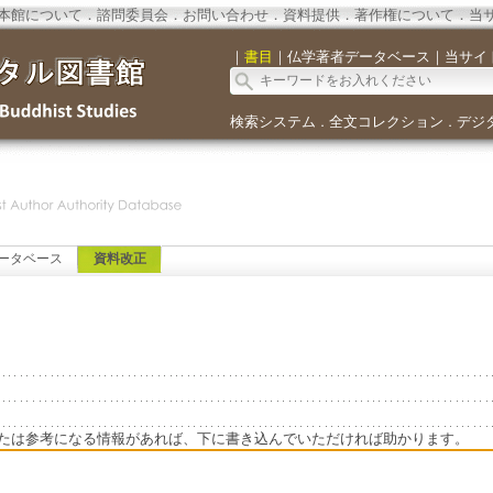
本館について
．
諮問委員会
．
お問い合わせ
．
資料提供
．
著作権について
．
当
｜
書目
｜
仏学著者データベース
｜
当サイ
検索システム
全文コレクション
デジ
．
．
ータベース
資料改正
たは参考になる情報があれば、下に書き込んでいただければ助かります。