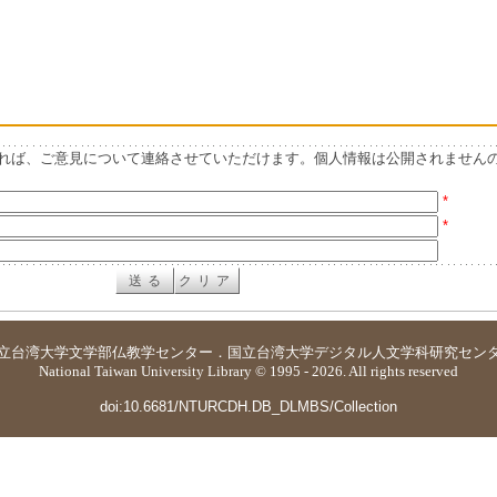
れば、ご意見について連絡させていただけます。個人情報は公開されません
*
*
立台湾大学
文学部仏教学センター
．
国立台湾大学デジタル人文学科研究セン
National Taiwan University Library © 1995 - 2026. All rights reserved
doi:10.6681/NTURCDH.DB_DLMBS/Collection