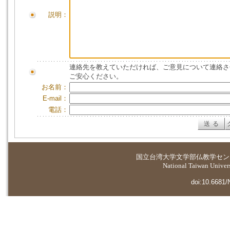
説明：
連絡先を教えていただければ、ご意見について連絡さ
ご安心ください。
お名前：
E-mail：
電話：
国立台湾大学
文学部仏教学セン
National Taiwan Universi
doi:10.6681