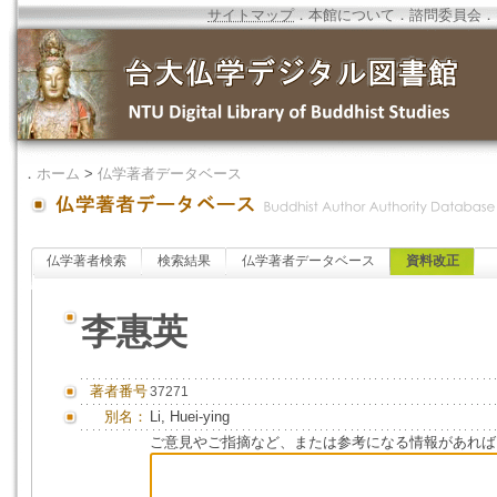
サイトマップ
．
本館について
．
諮問委員会
．
．
ホーム
>
仏学著者データベース
仏学著者検索
検索結果
仏学著者データベース
資料改正
李惠英
著者番号
37271
別名：
Li, Huei-ying
ご意見やご指摘など、または参考になる情報があれば