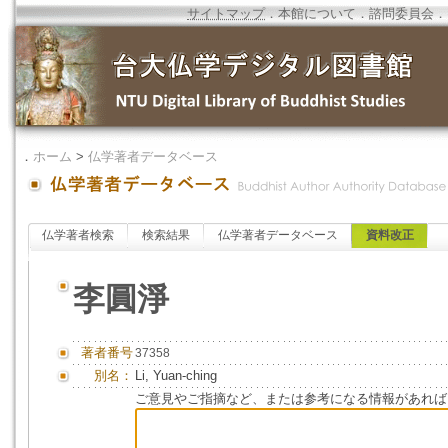
サイトマップ
．
本館について
．
諮問委員会
．
．
ホーム
>
仏学著者データベース
仏学著者検索
検索結果
仏学著者データベース
資料改正
李圓淨
著者番号
37358
別名：
Li, Yuan-ching
ご意見やご指摘など、または参考になる情報があれば