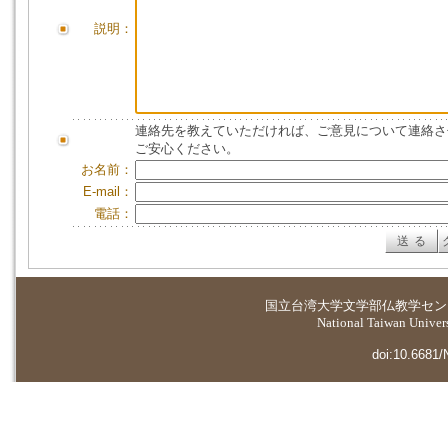
説明：
連絡先を教えていただければ、ご意見について連絡さ
ご安心ください。
お名前：
E-mail：
電話：
国立台湾大学
文学部仏教学セン
National Taiwan Universi
doi:10.6681