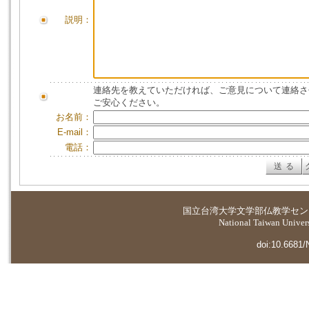
説明：
連絡先を教えていただければ、ご意見について連絡さ
ご安心ください。
お名前：
E-mail：
電話：
国立台湾大学
文学部仏教学セン
National Taiwan Universi
doi:10.6681