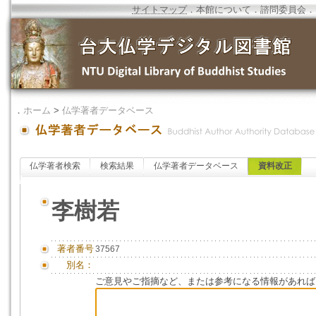
サイトマップ
．
本館について
．
諮問委員会
．
．
ホーム
>
仏学著者データベース
仏学著者検索
検索結果
仏学著者データベース
資料改正
李樹若
著者番号
37567
別名：
ご意見やご指摘など、または参考になる情報があれば