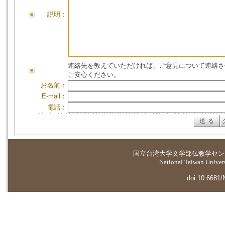
説明：
連絡先を教えていただければ、ご意見について連絡さ
ご安心ください。
お名前：
E-mail：
電話：
国立台湾大学
文学部仏教学セン
National Taiwan Universi
doi:10.6681