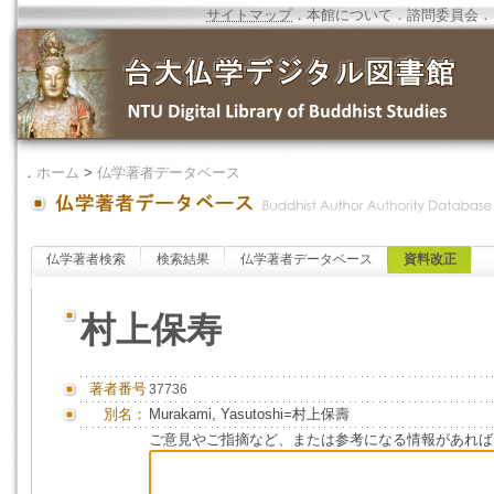
サイトマップ
．
本館について
．
諮問委員会
．
．
ホーム
>
仏学著者データベース
仏学著者検索
検索結果
仏学著者データベース
資料改正
村上保寿
著者番号
37736
別名：
Murakami, Yasutoshi=村上保壽
ご意見やご指摘など、または参考になる情報があれば