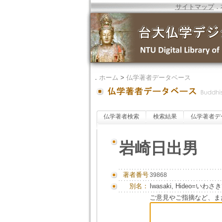
サイトマップ
．
．
ホーム
>
仏学著者データベース
仏学著者検索
検索結果
仏学著者デ
岩崎日出男
著者番号
39868
別名：
Iwasaki, Hideo=いわ
ご意見やご指摘など、ま