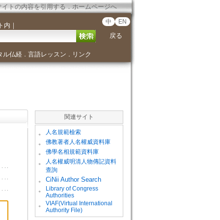
サイトの内容を引用する
．
ホームページへ
中
EN
ト内
｜
戻る
タル仏経
言語レッスン
リンク
．
．
関連サイト
。
人名規範檢索
。
佛教著者人名權威資料庫
。
佛學名相規範資料庫
。
人名權威明清人物傳記資料
查詢
。
CiNii Author Search
Library of Congress
。
Authorities
VIAF(Virtual International
。
Authority File)