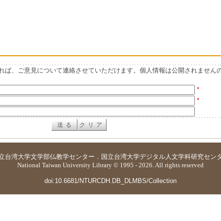
れば、ご意見について連絡させていただけます。個人情報は公開されません
*
*
立台湾大学
文学部仏教学センター
．
国立台湾大学デジタル人文学科研究セン
National Taiwan University Library © 1995 - 2026. All rights reserved
doi:10.6681/NTURCDH.DB_DLMBS/Collection