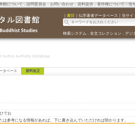
本館について
．
諮問委員会
．
お問い合わせ
．
資料提供
．
著作権について
．
当
｜
書目
｜
仏学著者データベース
｜
当サイ
検索システム
全文コレクション
デジ
．
．
ータベース
資料改正
さきひでお
たは参考になる情報があれば、下に書き込んでいただければ助かります。