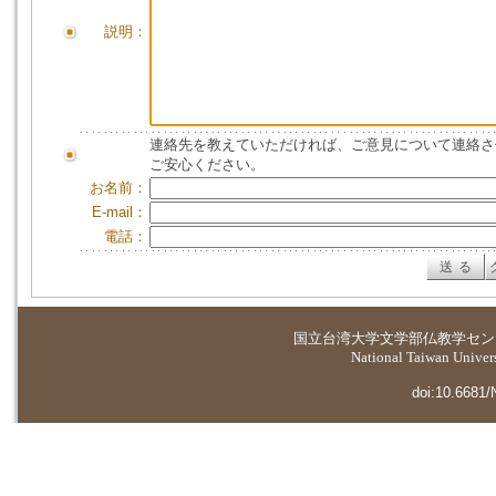
説明：
連絡先を教えていただければ、ご意見について連絡さ
ご安心ください。
お名前：
E-mail：
電話：
国立台湾大学
文学部仏教学セン
National Taiwan Universi
doi:10.6681