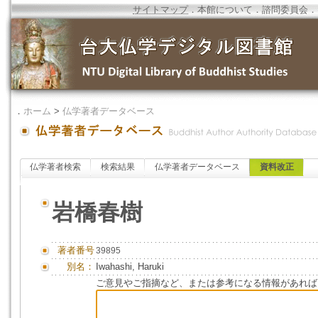
サイトマップ
．
本館について
．
諮問委員会
．
．
ホーム
>
仏学著者データベース
仏学著者検索
検索結果
仏学著者データベース
資料改正
岩橋春樹
著者番号
39895
別名：
Iwahashi, Haruki
ご意見やご指摘など、または参考になる情報があれば