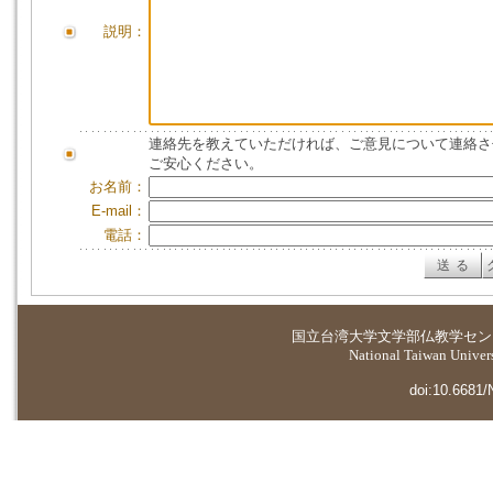
説明：
連絡先を教えていただければ、ご意見について連絡さ
ご安心ください。
お名前：
E-mail：
電話：
国立台湾大学
文学部仏教学セン
National Taiwan Universi
doi:10.6681