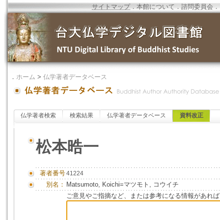
サイトマップ
．
本館について
．
諮問委員会
．
．
ホーム
>
仏学著者データベース
仏学著者検索
検索結果
仏学著者データベース
資料改正
松本晧一
著者番号
41224
別名：
Matsumoto, Koichi=マツモト, コウイチ
ご意見やご指摘など、または参考になる情報があれば