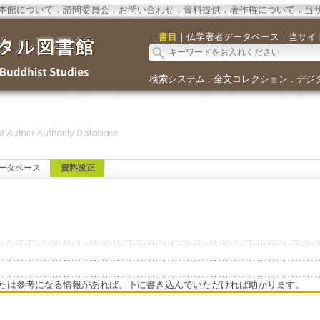
本館について
．
諮問委員会
．
お問い合わせ
．
資料提供
．
著作権について
．
当
｜
書目
｜
仏学著者データベース
｜
当サイ
検索システム
全文コレクション
デジ
．
．
ータベース
資料改正
たは参考になる情報があれば、下に書き込んでいただければ助かります。