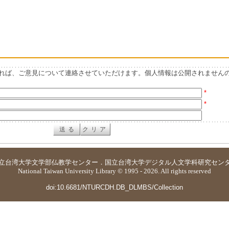
れば、ご意見について連絡させていただけます。個人情報は公開されません
*
*
立台湾大学
文学部仏教学センター
．
国立台湾大学デジタル人文学科研究セン
National Taiwan University Library © 1995 - 2026. All rights reserved
doi:10.6681/NTURCDH.DB_DLMBS/Collection