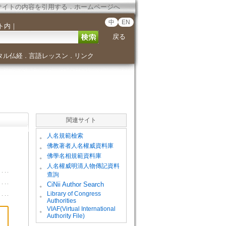
サイトの内容を引用する
．
ホームページへ
中
EN
ト内
｜
戻る
タル仏経
言語レッスン
リンク
．
．
関連サイト
。
人名規範檢索
。
佛教著者人名權威資料庫
。
佛學名相規範資料庫
。
人名權威明清人物傳記資料
查詢
。
CiNii Author Search
Library of Congress
。
Authorities
VIAF(Virtual International
。
Authority File)