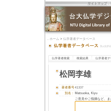
サイトマップ
．
．
ホーム
>
仏学著者データベース
仏学著者検索
検索結果
仏学著者デ
松岡李雄
著者番号
41337
別名：
Matsuoka, Kiyu
ご意見やご指摘など、ま