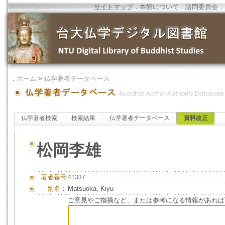
サイトマップ
．
本館について
．
諮問委員会
．
．
ホーム
>
仏学著者データベース
仏学著者検索
検索結果
仏学著者データベース
資料改正
松岡李雄
著者番号
41337
別名：
Matsuoka, Kiyu
ご意見やご指摘など、または参考になる情報があれば