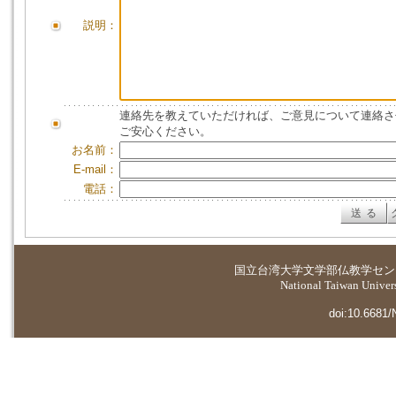
説明：
連絡先を教えていただければ、ご意見について連絡さ
ご安心ください。
お名前：
E-mail：
電話：
国立台湾大学
文学部仏教学セン
National Taiwan Universi
doi:10.6681