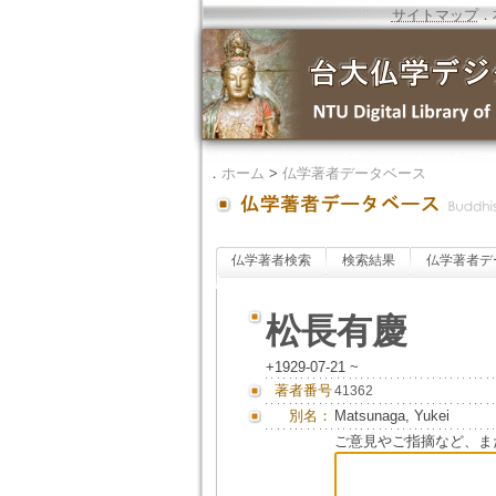
サイトマップ
．
．
ホーム
>
仏学著者データベース
仏学著者検索
検索結果
仏学著者デ
松長有慶
+1929-07-21 ~
著者番号
41362
別名：
Matsunaga, Yukei
ご意見やご指摘など、ま