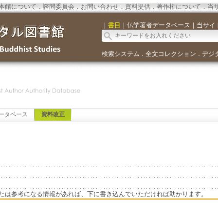
本館について
．
諮問委員会
．
お問い合わせ
．
資料提供
．
著作権について
．
当
｜
書目
｜
仏学著者データベース
｜
当サイ
検索システム
全文コレクション
デジ
．
．
ータベース
資料改正
たは参考になる情報があれば、下に書き込んでいただければ助かります。