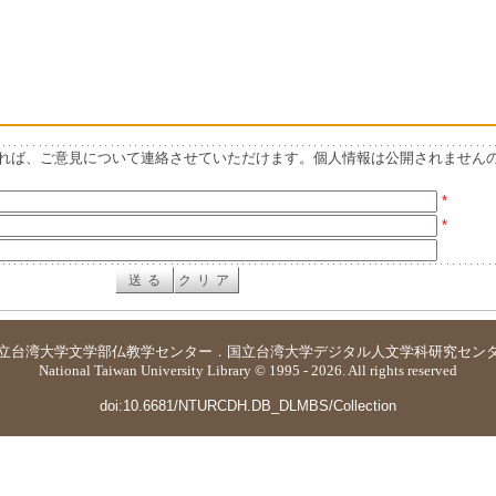
れば、ご意見について連絡させていただけます。個人情報は公開されません
*
*
立台湾大学
文学部仏教学センター
．
国立台湾大学デジタル人文学科研究セン
National Taiwan University Library © 1995 - 2026. All rights reserved
doi:10.6681/NTURCDH.DB_DLMBS/Collection