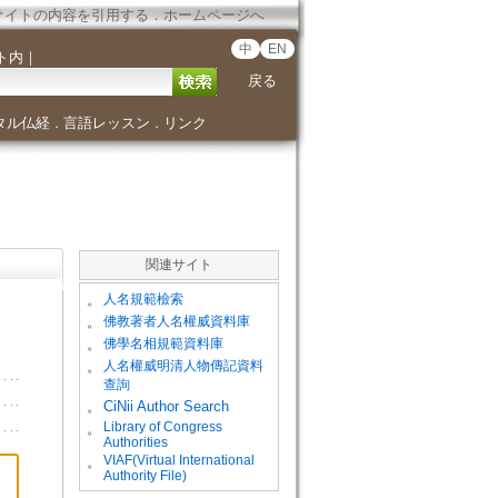
サイトの内容を引用する
．
ホームページへ
中
EN
ト内
｜
戻る
タル仏経
言語レッスン
リンク
．
．
関連サイト
。
人名規範檢索
。
佛教著者人名權威資料庫
。
佛學名相規範資料庫
。
人名權威明清人物傳記資料
查詢
。
CiNii Author Search
Library of Congress
。
Authorities
VIAF(Virtual International
。
Authority File)