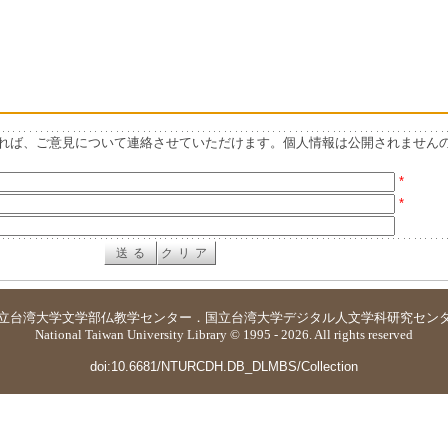
れば、ご意見について連絡させていただけます。個人情報は公開されません
*
*
立台湾大学
文学部仏教学センター
．
国立台湾大学デジタル人文学科研究セン
National Taiwan University Library © 1995 - 2026. All rights reserved
doi:10.6681/NTURCDH.DB_DLMBS/Collection