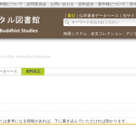
本館について
．
諮問委員会
．
お問い合わせ
．
資料提供
．
著作権について
．
当
｜
書目
｜
仏学著者データベース
｜
当サイ
検索システム
全文コレクション
デジ
．
．
ータベース
資料改正
たは参考になる情報があれば、下に書き込んでいただければ助かります。