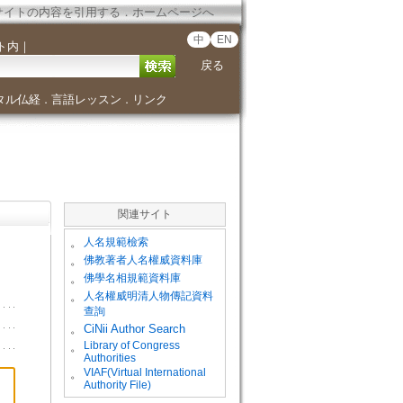
サイトの内容を引用する
．
ホームページへ
中
EN
ト内
｜
戻る
タル仏経
言語レッスン
リンク
．
．
関連サイト
。
人名規範檢索
。
佛教著者人名權威資料庫
。
佛學名相規範資料庫
。
人名權威明清人物傳記資料
查詢
。
CiNii Author Search
Library of Congress
。
Authorities
VIAF(Virtual International
。
Authority File)