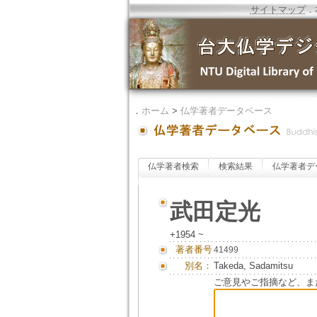
サイトマップ
．
．
ホーム
>
仏学著者データベース
仏学著者検索
検索結果
仏学著者デ
武田定光
+1954 ~
著者番号
41499
別名：
Takeda, Sadamitsu
ご意見やご指摘など、ま