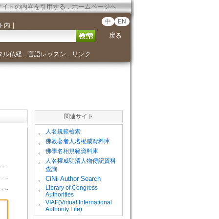
サイトの内容を引用する
．
ホームページへ
中
EN
ト内
｜
戻る
タル仏経
言語レッスン
リンク
．
．
関連サイト
。
人名規範檢索
。
佛教著者人名權威資料庫
。
佛學名相規範資料庫
。
人名權威明清人物傳記資料
查詢
。
CiNii Author Search
Library of Congress
。
Authorities
VIAF(Virtual International
。
Authority File)