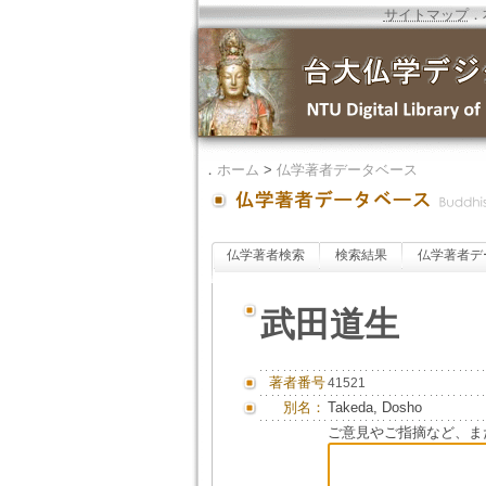
サイトマップ
．
．
ホーム
>
仏学著者データベース
仏学著者検索
検索結果
仏学著者デ
武田道生
著者番号
41521
別名：
Takeda, Dosho
ご意見やご指摘など、ま