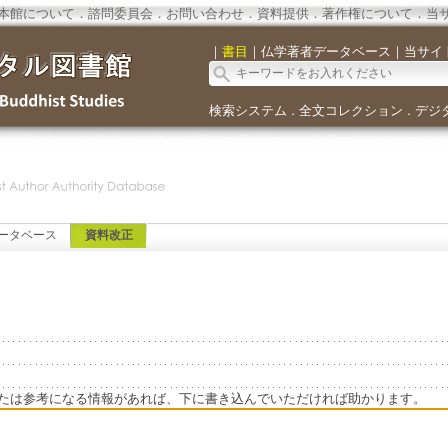
本館について
．
諮問委員会
．
お問い合わせ
．
資料提供
．
著作権について
．
当
｜
書目
｜
仏学著者データベース
｜
当サイ
検索システム
全文コレクション
デジ
．
．
ータベース
資料改正
たは参考になる情報があれば、下に書き込んでいただければ助かります。