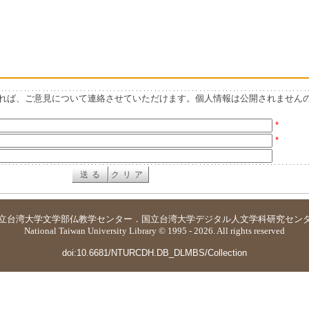
れば、ご意見について連絡させていただけます。個人情報は公開されません
*
*
立台湾大学
文学部仏教学センター
．
国立台湾大学デジタル人文学科研究セン
National Taiwan University Library © 1995 - 2026. All rights reserved
doi:10.6681/NTURCDH.DB_DLMBS/Collection