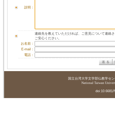
説明：
連絡先を教えていただければ、ご意見について連絡さ
ご安心ください。
お名前：
E-mail：
電話：
国立台湾大学
文学部仏教学セン
National Taiwan Universi
doi:10.6681