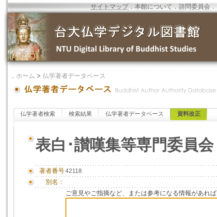
サイトマップ
．
本館について
．
諮問委員会
．
．
ホーム
>
仏学著者データベース
仏学著者検索
検索結果
仏学著者データベース
資料改正
表白･讃嘆集等専門委員会
著者番号
42118
別名：
ご意見やご指摘など、または参考になる情報があれば