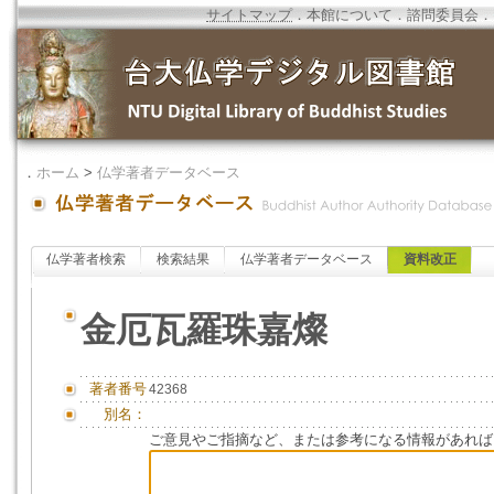
サイトマップ
．
本館について
．
諮問委員会
．
．
ホーム
>
仏学著者データベース
仏学著者検索
検索結果
仏学著者データベース
資料改正
金厄瓦羅珠嘉燦
著者番号
42368
別名：
ご意見やご指摘など、または参考になる情報があれば