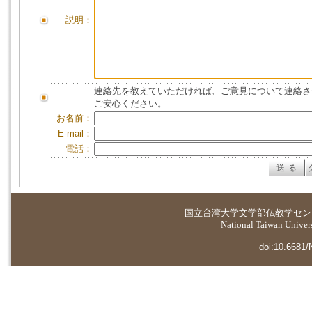
説明：
連絡先を教えていただければ、ご意見について連絡さ
ご安心ください。
お名前：
E-mail：
電話：
国立台湾大学
文学部仏教学セン
National Taiwan Universi
doi:10.6681