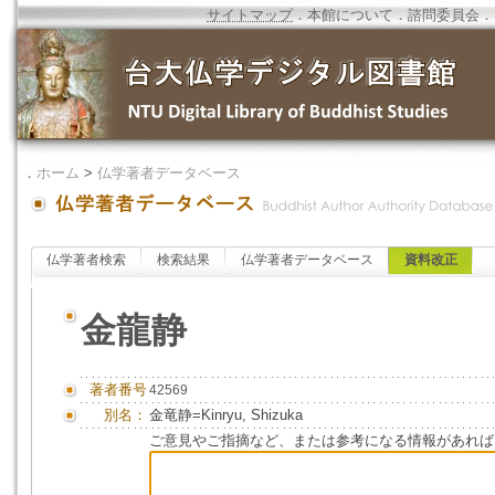
サイトマップ
．
本館について
．
諮問委員会
．
．
ホーム
>
仏学著者データベース
仏学著者検索
検索結果
仏学著者データベース
資料改正
金龍静
著者番号
42569
別名：
金竜静=Kinryu, Shizuka
ご意見やご指摘など、または参考になる情報があれば