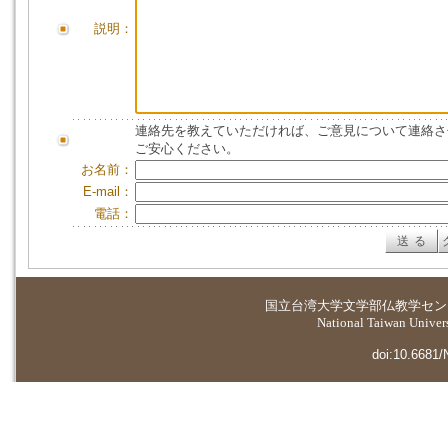
説明：
連絡先を教えていただければ、ご意見について連絡さ
ご安心ください。
お名前：
E-mail：
電話：
国立台湾大学
文学部仏教学セン
National Taiwan Universi
doi:10.6681