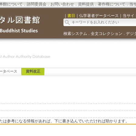
本館について
．
諮問委員会
．
お問い合わせ
．
資料提供
．
著作権について
．
当
｜
書目
｜
仏学著者データベース
｜
当サイ
検索システム
全文コレクション
デジ
．
．
ータベース
資料改正
たは参考になる情報があれば、下に書き込んでいただければ助かります。