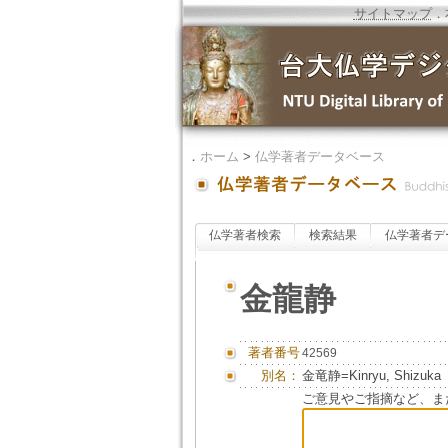
サイトマップ
．
．
ホーム
>
仏学著者データベース
仏学著者検索
検索結果
仏学著者デ
金龍静
著者番号
42569
別名：
金竜静=Kinryu, Shizuka
ご意見やご指摘など、ま