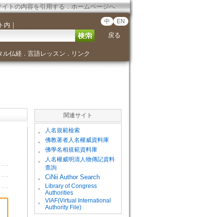
サイトの内容を引用する
．
ホームページへ
中
EN
ト内
｜
戻る
タル仏経
言語レッスン
リンク
．
．
関連サイト
。
人名規範檢索
。
佛教著者人名權威資料庫
。
佛學名相規範資料庫
。
人名權威明清人物傳記資料
查詢
。
CiNii Author Search
Library of Congress
。
Authorities
VIAF(Virtual International
。
Authority File)