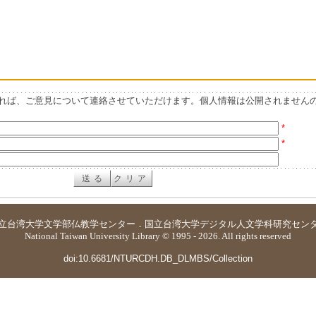
れば、ご意見について連絡させていただけます。個人情報は公開されません
*
*
立台湾大学
文学部仏教学センター
．
国立台湾大学デジタル人文学科研究セン
National Taiwan University Library © 1995 - 2026. All rights reserved
doi:10.6681/NTURCDH.DB_DLMBS/Collection