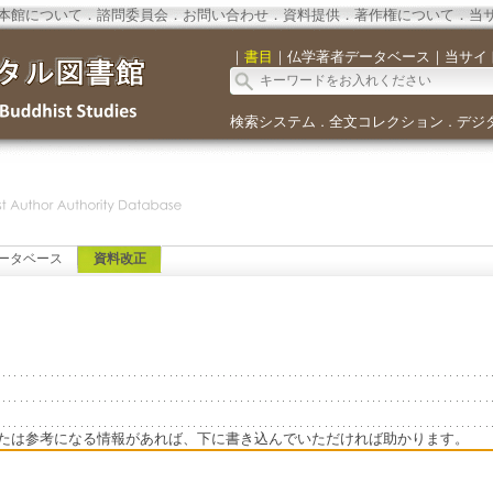
本館について
．
諮問委員会
．
お問い合わせ
．
資料提供
．
著作権について
．
当
｜
書目
｜
仏学著者データベース
｜
当サイ
検索システム
全文コレクション
デジ
．
．
ータベース
資料改正
たは参考になる情報があれば、下に書き込んでいただければ助かります。