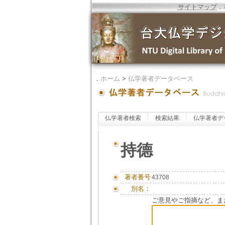
サイトマップ
．
．
ホーム
>
仏学著者データベース
仏学著者検索
検索結果
仏学著者デ
持德
著者番号
43708
別名：
ご意見やご指摘など、ま