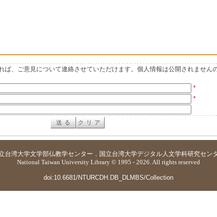
れば、ご意見について連絡させていただけます。個人情報は公開されません
*
*
立台湾大学
文学部仏教学センター
．
国立台湾大学デジタル人文学科研究セン
National Taiwan University Library © 1995 - 2026. All rights reserved
doi:10.6681/NTURCDH.DB_DLMBS/Collection