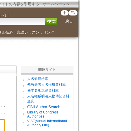
サイトの内容を引用する
．
ホームページへ
中
EN
ト内
｜
戻る
タル仏経
言語レッスン
リンク
．
．
関連サイト
。
人名規範檢索
。
佛教著者人名權威資料庫
。
佛學名相規範資料庫
。
人名權威明清人物傳記資料
查詢
。
CiNii Author Search
Library of Congress
。
Authorities
VIAF(Virtual International
。
Authority File)