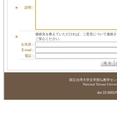
説明：
連絡先を教えていただければ、ご意見について連絡さ
ご安心ください。
お名前：
E-mail：
電話：
国立台湾大学
文学部仏教学セン
National Taiwan Universi
doi:10.6681