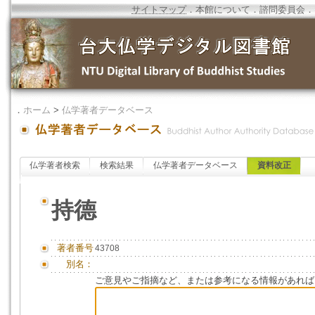
サイトマップ
．
本館について
．
諮問委員会
．
．
ホーム
>
仏学著者データベース
仏学著者検索
検索結果
仏学著者データベース
資料改正
持德
著者番号
43708
別名：
ご意見やご指摘など、または参考になる情報があれば