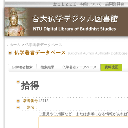
サイトマップ
．
本館について
．
諮問委員会
．
．
ホーム
>
仏学著者データベース
仏学著者検索
検索結果
仏学著者データベース
資料改正
拾得
著者番号
43713
別名：
ご意見やご指摘など、または参考になる情報があれば