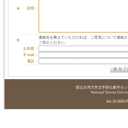
説明：
連絡先を教えていただければ、ご意見について連絡さ
ご安心ください。
お名前：
E-mail：
電話：
国立台湾大学
文学部仏教学セン
National Taiwan Universi
doi:10.6681