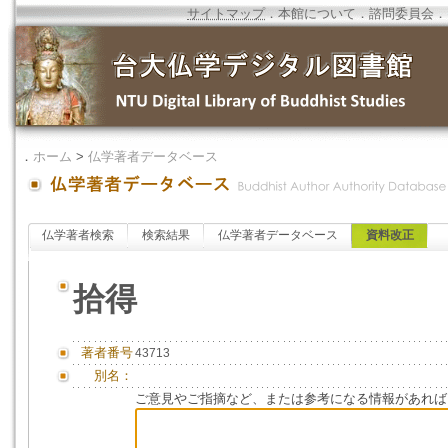
サイトマップ
．
本館について
．
諮問委員会
．
．
ホーム
>
仏学著者データベース
仏学著者検索
検索結果
仏学著者データベース
資料改正
拾得
著者番号
43713
別名：
ご意見やご指摘など、または参考になる情報があれば