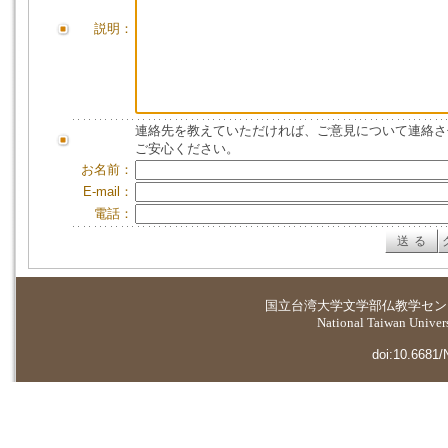
説明：
連絡先を教えていただければ、ご意見について連絡さ
ご安心ください。
お名前：
E-mail：
電話：
国立台湾大学
文学部仏教学セン
National Taiwan Universi
doi:10.6681