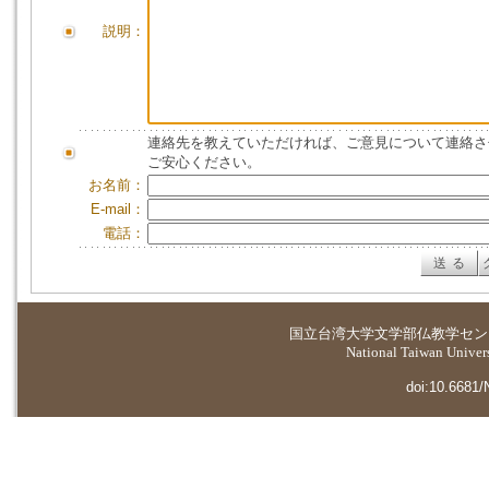
説明：
連絡先を教えていただければ、ご意見について連絡さ
ご安心ください。
お名前：
E-mail：
電話：
国立台湾大学
文学部仏教学セン
National Taiwan Universi
doi:10.6681