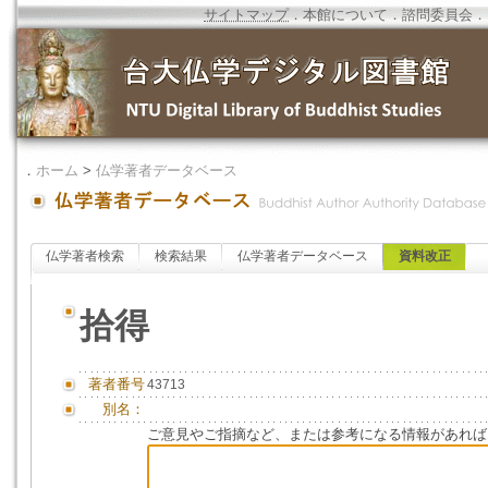
サイトマップ
．
本館について
．
諮問委員会
．
．
ホーム
>
仏学著者データベース
仏学著者検索
検索結果
仏学著者データベース
資料改正
拾得
著者番号
43713
別名：
ご意見やご指摘など、または参考になる情報があれば