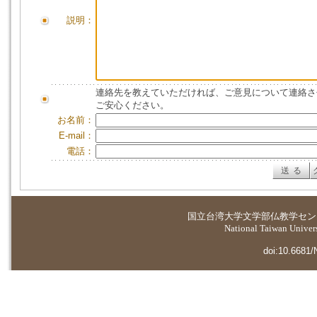
説明：
連絡先を教えていただければ、ご意見について連絡さ
ご安心ください。
お名前：
E-mail：
電話：
国立台湾大学
文学部仏教学セン
National Taiwan Universi
doi:10.6681