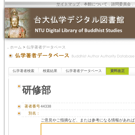
サイトマップ
．
本館について
．
諮問委員会
．
．
ホーム
>
仏学著者データベース
仏学著者検索
検索結果
仏学著者データベース
資料改正
研修部
著者番号
44338
別名：
ご意見やご指摘など、または参考になる情報があれば