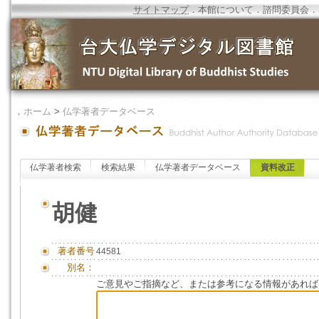
サイトマップ
．
本館について
．
諮問委員会
．
．
ホーム
>
仏学著者データベース
仏学著者検索
検索結果
仏学著者データベース
資料改正
胡健
著者番号
44581
別名：
ご意見やご指摘など、または参考になる情報があれば