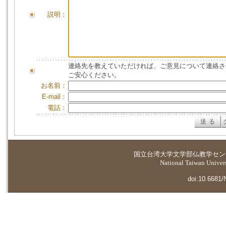
説明：
連絡先を教えていただければ、ご意見について連絡さ
ご安心ください。
お名前：
E-mail：
電話：
国立台湾大学
文学部仏教学セン
National Taiwan Universi
doi:10.6681