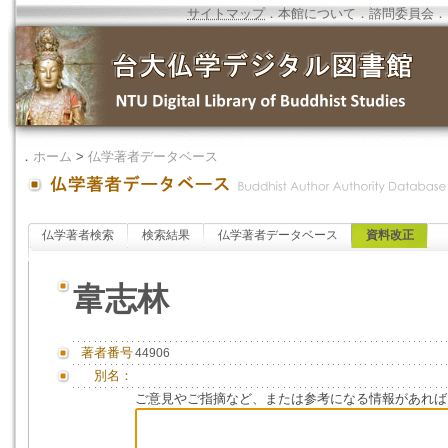
サイトマップ
．
本館について
．
諮問委員会
．
．
ホーム
>
仏学著者データベース
仏学著者検索
検索結果
仏学著者データベース
資料改正
韋志林
著者番号
44906
別名：
ご意見やご指摘など、または参考になる情報があれば