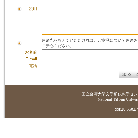
説明：
連絡先を教えていただければ、ご意見について連絡さ
ご安心ください。
お名前：
E-mail：
電話：
国立台湾大学
文学部仏教学セン
National Taiwan Universi
doi:10.6681