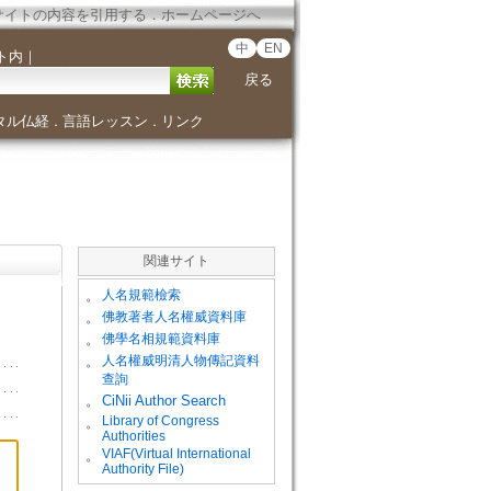
サイトの内容を引用する
．
ホームページへ
中
EN
ト内
｜
戻る
タル仏経
言語レッスン
リンク
．
．
関連サイト
。
人名規範檢索
。
佛教著者人名權威資料庫
。
佛學名相規範資料庫
。
人名權威明清人物傳記資料
查詢
。
CiNii Author Search
Library of Congress
。
Authorities
VIAF(Virtual International
。
Authority File)