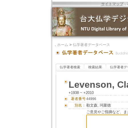
サイトマップ
．
．
ホーム
>
仏学著者データベース
仏学著者検索
検索結果
仏学著者デ
Levenson, Cl
+1938 ~ +2010
著者番号
44996
別名：
勒文森, 珂蘿德
ご意見やご指摘など、ま