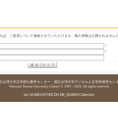
れば、ご意見について連絡させていただけます。個人情報は公開されません
*
*
立台湾大学
文学部仏教学センター
．
国立台湾大学デジタル人文学科研究セン
National Taiwan University Library © 1995 - 2026. All rights reserved
doi:10.6681/NTURCDH.DB_DLMBS/Collection