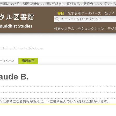
本館について
．
諮問委員会
．
お問い合わせ
．
資料提供
．
著作権について
．
当
｜
書目
｜
仏学著者データベース
｜
当サイ
検索システム
全文コレクション
デジ
．
．
ータベース
資料改正
aude B.
たは参考になる情報があれば、下に書き込んでいただければ助かります。