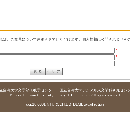
れば、ご意見について連絡させていただけます。個人情報は公開されません
*
*
立台湾大学
文学部仏教学センター
．
国立台湾大学デジタル人文学科研究セン
National Taiwan University Library © 1995 - 2026. All rights reserved
doi:10.6681/NTURCDH.DB_DLMBS/Collection