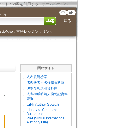
サイトの内容を引用する
．
ホームページへ
中
EN
ト内
｜
戻る
タル仏経
言語レッスン
リンク
．
．
関連サイト
。
人名規範檢索
。
佛教著者人名權威資料庫
。
佛學名相規範資料庫
。
人名權威明清人物傳記資料
查詢
。
CiNii Author Search
Library of Congress
。
Authorities
VIAF(Virtual International
。
Authority File)