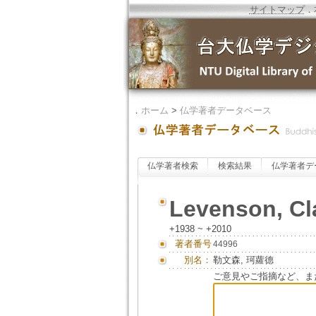
サイトマップ
．
．
ホーム
>
仏学著者データベース
仏学著者検索
検索結果
仏学著者デ
Levenson, Cl
+1938 ~ +2010
著者番号
44996
別名：
勒文森, 珂蘿德
ご意見やご指摘など、ま