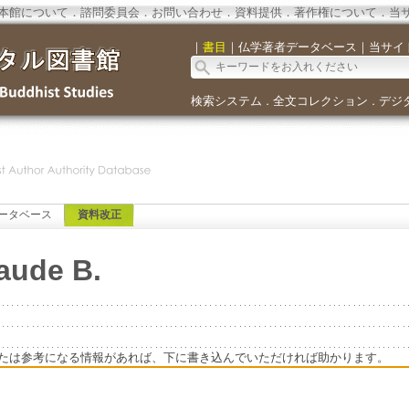
本館について
．
諮問委員会
．
お問い合わせ
．
資料提供
．
著作権について
．
当
｜
書目
｜
仏学著者データベース
｜
当サイ
検索システム
全文コレクション
デジ
．
．
ータベース
資料改正
aude B.
たは参考になる情報があれば、下に書き込んでいただければ助かります。