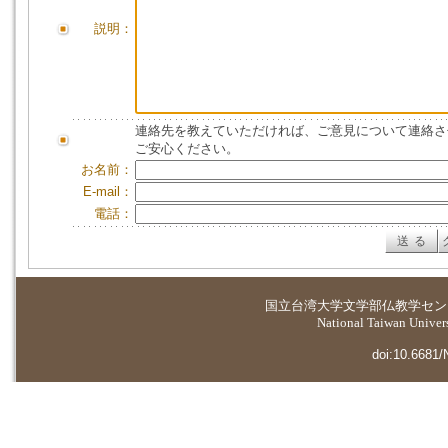
説明：
連絡先を教えていただければ、ご意見について連絡さ
ご安心ください。
お名前：
E-mail：
電話：
国立台湾大学
文学部仏教学セン
National Taiwan Universi
doi:10.6681