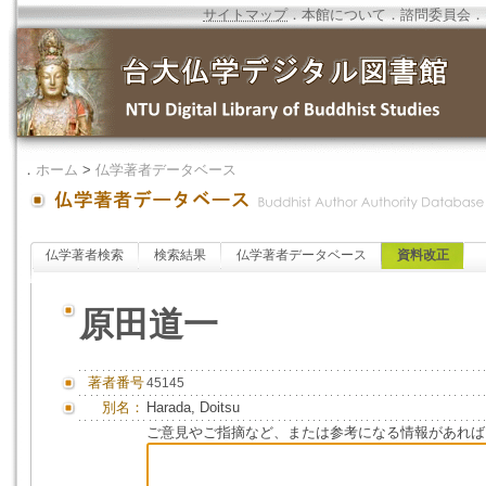
サイトマップ
．
本館について
．
諮問委員会
．
．
ホーム
>
仏学著者データベース
仏学著者検索
検索結果
仏学著者データベース
資料改正
原田道一
著者番号
45145
別名：
Harada, Doitsu
ご意見やご指摘など、または参考になる情報があれば