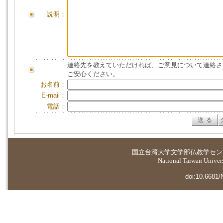
説明：
連絡先を教えていただければ、ご意見について連絡さ
ご安心ください。
お名前：
E-mail：
電話：
国立台湾大学
文学部仏教学セン
National Taiwan Universi
doi:10.6681