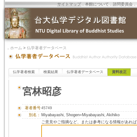
サイトマップ
．
本館について
．
諮問委員会
．
．
ホーム
>
仏学著者データベース
仏学著者検索
検索結果
仏学著者データベース
資料改正
宮林昭彦
著者番号
45749
別名：
Miyabayashi, Shogen=Miyabayashi, Akihiko
ご意見やご指摘など、または参考になる情報があれば