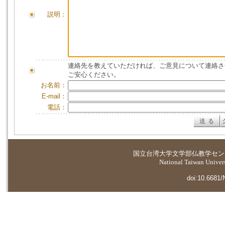
説明：
連絡先を教えていただければ、ご意見について連絡さ
ご安心ください。
お名前：
E-mail：
電話：
国立台湾大学
文学部仏教学セン
National Taiwan Universi
doi:10.6681