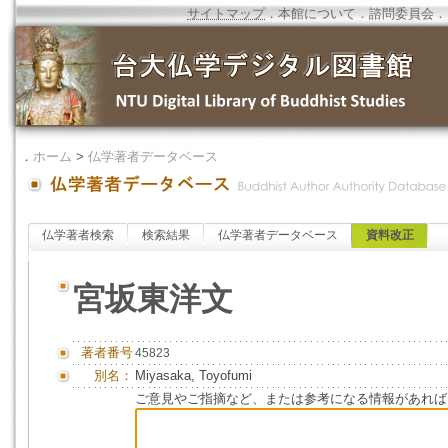
サイトマップ
．
本館について
．
諮問委員会
．
．
ホーム
>
仏学著者データベース
仏学著者検索
検索結果
仏学著者データベース
資料改正
宮坂東洋文
著者番号
45823
別名：
Miyasaka, Toyofumi
ご意見やご指摘など、または参考になる情報があれば