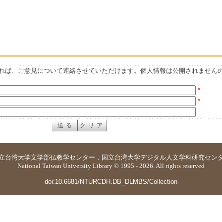
れば、ご意見について連絡させていただけます。個人情報は公開されません
*
*
立台湾大学
文学部仏教学センター
．
国立台湾大学デジタル人文学科研究セン
National Taiwan University Library © 1995 - 2026. All rights reserved
doi:10.6681/NTURCDH.DB_DLMBS/Collection