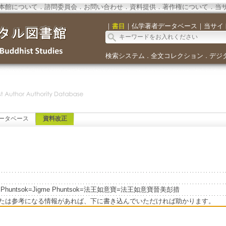
本館について
．
諮問委員会
．
お問い合わせ
．
資料提供
．
著作権について
．
当
｜
書目
｜
仏学著者データベース
｜
当サイ
検索システム
全文コレクション
デジ
．
．
ータベース
資料改正
e Phuntsok=Jigme Phuntsok=法王如意寶=法王如意寶晉美彭措
たは参考になる情報があれば、下に書き込んでいただければ助かります。