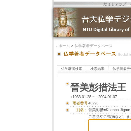
サイトマップ
．
．
ホーム
>
仏学著者データベース
仏学著者検索
検索結果
仏学著者デ
晉美彭措法王
+1933-01-28 ~ +2004-01-07
著者番号
46298
別名：
晉美彭措=Khenpo Jigm
ご意見やご指摘など、ま