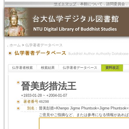
サイトマップ
．
本館について
．
諮問委員会
．
．
ホーム
>
仏学著者データベース
仏学著者検索
検索結果
仏学著者データベース
資料改正
晉美彭措法王
+1933-01-28 ~ +2004-01-07
著者番号
46298
別名：
晉美彭措=Khenpo Jigme Phuntsok=Jigme Ph
ご意見やご指摘など、または参考になる情報があれば