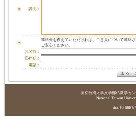
説明：
連絡先を教えていただければ、ご意見について連絡さ
ご安心ください。
お名前：
E-mail：
電話：
国立台湾大学
文学部仏教学セン
National Taiwan Universi
doi:10.6681