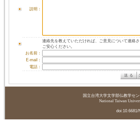
説明：
連絡先を教えていただければ、ご意見について連絡さ
ご安心ください。
お名前：
E-mail：
電話：
国立台湾大学
文学部仏教学セン
National Taiwan Universi
doi:10.6681