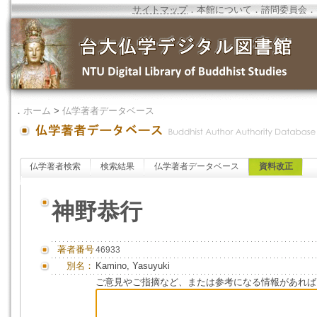
サイトマップ
．
本館について
．
諮問委員会
．
．
ホーム
>
仏学著者データベース
仏学著者検索
検索結果
仏学著者データベース
資料改正
神野恭行
著者番号
46933
別名：
Kamino, Yasuyuki
ご意見やご指摘など、または参考になる情報があれば